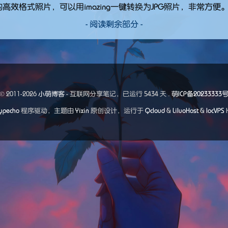
结尾的高效格式照片，可以用imazing一键转换为JPG照片，非常方便
- 阅读剩余部分 -
© 2011-2026
小萌博客
- 互联网分享笔记，已运行
5434 天 .
萌ICP备20233333
ypecho
程序驱动，主题由
Yixin
原创设计，运行于
Qcloud
&
LiluoHost
&
locVPS