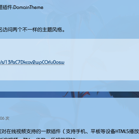
：DomainTheme
名访问两个不一样的主题风格。
om/s/13AxC7Dkcav2wpCOrlu0osw
06 次
echo 添加对在线视频支持的一款插件（支持手机、平板等设备HTML