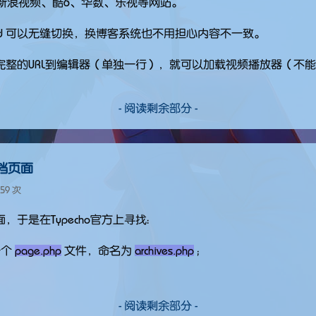
新浪视频、酷6、华数、乐视等网站。
 oembed 可以无缝切换，换博客系统也不用担心内容不一致。
完整的URL到编辑器（单独一行），就可以加载视频播放器（不
- 阅读剩余部分 -
归档页面
59 次
于是在Typecho官方上寻找：
一个
page.php
文件，命名为
archives.php
；
- 阅读剩余部分 -