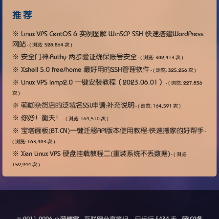
推 荐
※
Linux VPS CentOS 6 实例图解 WinSCP SSH 快速搭建WordPress
网站
- ( 浏览: 528,864 次 )
※
安全门神：Authy 两步验证确保账号安全
- ( 浏览: 382,413 次 )
※
Xshell 5.0 free/home 最好用的SSH管理软件
- ( 浏览: 325,256 次 )
※
Linux VPS lnmp2.0 一键安装教程（2023.06.01）
- ( 浏览: 227,836
次 )
※
萌咖杂货店的泛域名SSL申请：补充说明
- ( 浏览: 164,591 次 )
※
你好！衡天！
- ( 浏览: 164,510 次 )
※
宝塔面板(BT.CN)一键迁移API版本使用教程:快速搬家的好帮手
-
( 浏览: 163,483 次 )
※
Xen Linux VPS 硬盘挂载教程二(重装系统不丢数据)
- ( 浏览:
159,944 次 )