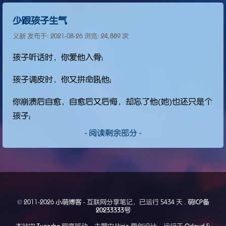
少跟孩子生气
义新 发布于:
2021-08-26
浏览: 24,889 次
孩子听话时，你爱他入骨；
孩子调皮时，你又拼命吼他；
你崩溃后自愈，自愈后又后悔，却忘了他(她)也还只是个
孩子；
- 阅读剩余部分 -
© 2011-2026
小萌博客
- 互联网分享笔记，已运行
5434 天 .
萌ICP备
20233333号