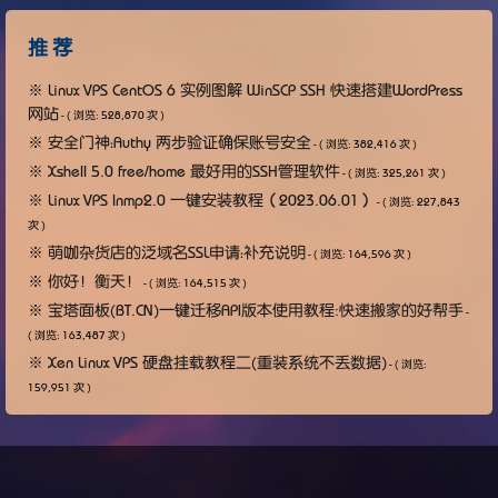
推 荐
※
Linux VPS CentOS 6 实例图解 WinSCP SSH 快速搭建WordPress
网站
- ( 浏览: 528,870 次 )
※
安全门神：Authy 两步验证确保账号安全
- ( 浏览: 382,416 次 )
※
Xshell 5.0 free/home 最好用的SSH管理软件
- ( 浏览: 325,261 次 )
※
Linux VPS lnmp2.0 一键安装教程（2023.06.01）
- ( 浏览: 227,843
次 )
※
萌咖杂货店的泛域名SSL申请：补充说明
- ( 浏览: 164,596 次 )
※
你好！衡天！
- ( 浏览: 164,515 次 )
※
宝塔面板(BT.CN)一键迁移API版本使用教程:快速搬家的好帮手
-
( 浏览: 163,487 次 )
※
Xen Linux VPS 硬盘挂载教程二(重装系统不丢数据)
- ( 浏览:
159,951 次 )